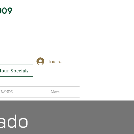
009
Iniciar sesión
our Specials
BANDS
More
ado