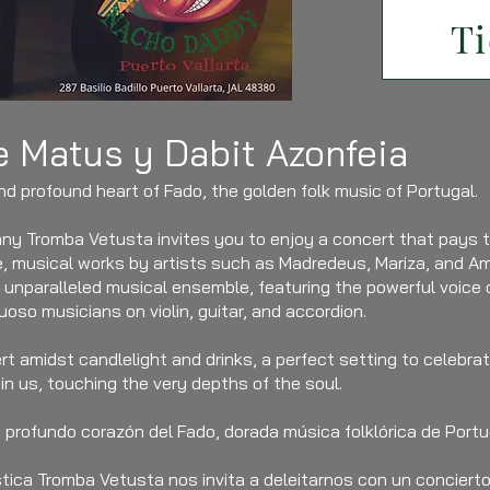
Ti
e Matus y Dabit Azonfeia
nd profound heart of Fado, the golden folk music of Portugal.
any Tromba Vetusta invites you to enjoy a concert that pays t
e, musical works by artists such as Madredeus, Mariza, and Am
 unparalleled musical ensemble, featuring the powerful voice 
so musicians on violin, guitar, and accordion.
t amidst candlelight and drinks, a perfect setting to celebra
n us, touching the very depths of the soul.
 profundo corazón del Fado, dorada música folklórica de Portu
tica Tromba Vetusta nos invita a deleitarnos con un concierto