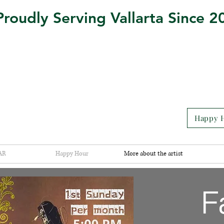
Proudly Serving Vallarta Since 2
Happy H
AR
Happy Hour
More about the artist
F