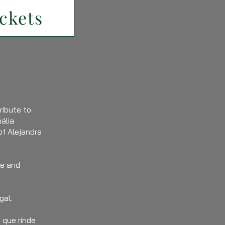
ckets
ribute to
ália
of Alejandra
te and
gal.
 que rinde