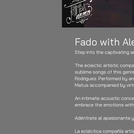
Fado with Al
Step into the captivating a
The eclectic artistic comp
sublime songs of this genr
Rodrigues. Performed by an
Matus accompanied by virtuo
An intimate acoustic concer
embrace the emotions withi
Adéntrate al apasionante y
La ecléctica compañía artís